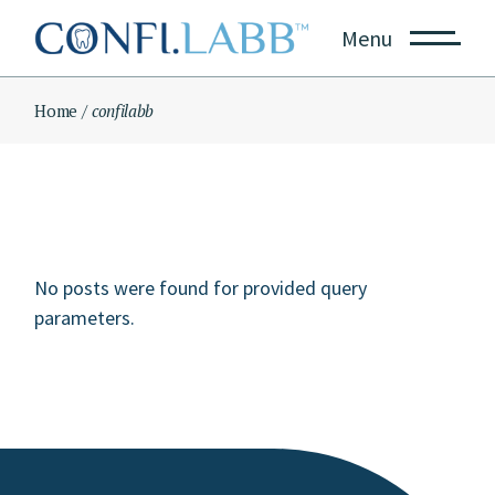
Skip
to
Menu
the
content
Home
confilabb
No posts were found for provided query
parameters.